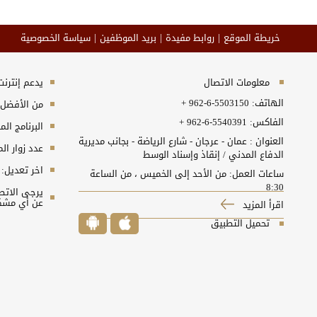
خريطة الموقع
روابط مفيدة
بريد الموظفين
سياسة الخصوصية
معلومات الاتصال
يدعم إنترنت إكسبلورر 10+, ج
الهاتف:
+ 962-6-5503150
من الأفضل مش
الفاكس:
+ 962-6-5540391
البرنامج المطلوب
العنوان : عمان - عرجان - شارع الرياضة - بجانب مديرية
عدد زوار ال
الدفاع المدني / إنقاذ وإسناد الوسط
اخر تعديل:
ساعات العمل: من الأحد إلى الخميس ، من الساعة
8:30
عن أي مشكل
اقرأ المزيد
تحميل التطبيق