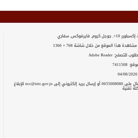
وجل كروم, فايرفوكس, سفاري
اهدة هذا الموقع من خلال شاشة 768 × 1366
 للتصفح: Adobe Reader
موقع:
7411508
04/08/2026
يرجى الاتصال على 0655008080 أو إرسال بريد إلكتروني إلى ncc@nitc.gov.jo للإبلاغ
ة تقنية