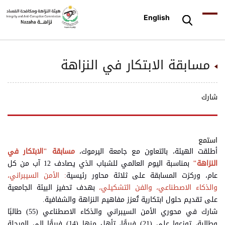
English
مسابقة الابتكار في النزاهة
شارك
استمع
أطلقت الهيئة، بالتعاون مع جامعة اليرموك،
مسابقة "الابتكار في
النزاهة"
بمناسبة اليوم العالمي للشباب الذي يصادف 12 آب من كل
عام، وركزت المسابقة على ثلاثة محاور رئيسية
: الأمن السيبراني،
والذكاء الاصطناعي، والفن التشكيلي،
بهدف تحفيز البيئة الجامعية
على تقديم حلول ابتكارية تُعزز مفاهيم النزاهة والشفافية.
شارك في محوري الأمن السيبراني والذكاء الاصطناعي (55) طالبًا
وطالبة، توزعوا على (21) فريقًا، تأهل منها (14) فريقًا إلى المرحلة