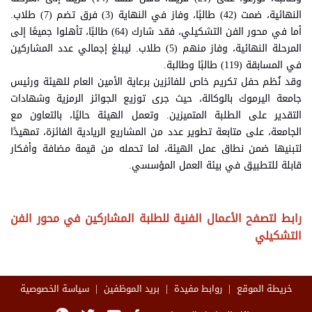
النهائية، ضمت (42) طالبًا، وفاز في النهاية (3) فرق تضم (7) طلاب.
أما في محور الفن التشكيلي، فقد شارك (64) طالبًا، تأهلوا جميعًا إلى
المرحلة النهائية، وفاز منهم (5) طلاب. ليبلغ إجمالي عدد المشاركين
في المسابقة (119) طالبًا وطالبة.
وقد نُظم حفل تكريم خاص للفائزين برعاية الأمين العام للهيئة ورئيس
جامعة اليرموك بالوكالة، حيث جرى توزيع الجوائز الرمزية وشهادات
التقدير على الطلبة المتميزين. وتعمل الهيئة حاليًا، بالتعاون مع
الجامعة، على متابعة تطوير عدد من المشاريع الريادية الفائزة، تمهيدًا
لتبنيها ضمن نطاق عمل الهيئة، لما تحمله من قيمة مضافة وأفكار
قابلة للتطبيق في بيئة العمل المؤسسي.
رابط لتصفح الأعمال الفنية للطلبة المشاركين في محور الفن
التشكيلي
خريطة الموقع
روابط مفيدة
بريد الموظفين
سياسة الخصوصية